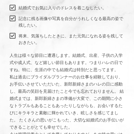
結婚式でお気に入りのドレスを着こなしたい。
記念に残る画像や写真を自分がうれしくなる最高の姿で
残したい。
将来、気落ちしたときに、また元気になれる姿を残して
おきたい。
人生は様々な節目に遭遇します。結婚式、出産、子供の入学
式や成人式、など嬉しい節目もあります。つまりハレの日で
すね。特に、生涯の中でも結婚式は特別だと思ってます。
私は過去にブライダルプランナーのお仕事を経験しており、
お手伝いさせていただいた、新郎新婦さまのハレの日に感動
し、最高の笑顔を見届けたこと今でも忘れておりません。 結
婚式までは、新郎新婦さまの準備が大変で、この期間に小さ
なトラブルもあることもあったりしながらも、お会いするた
びにキラキラと素敵に輝かれていき、眩しさを感じてまし
た。 たくさんの思いがこもった、大切な結婚式のお手伝いが
できることがとても幸せでした。